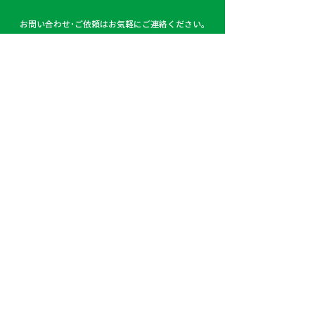
弊社でも、業務中はもちろん
お問い合わせ･ご依頼はお気軽にご連絡ください。
プライベートでも交通安全へ
04-2953-3199
の意識を高めるため、...
受付時間 / 平日 10:00〜17:00
お問い合わせフォーム