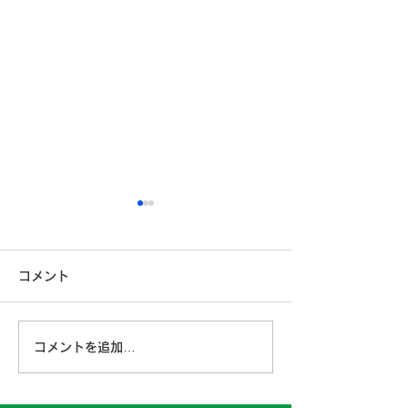
安全運転コンクールに参
加しています
コメント
こんにちは！埼九運輸です。
6月ももう終盤となり、ドラ
イブが楽しい季節が近づいて
第４6期経営計
コメントを追加…
きました。 ドライブを楽し
みつくすためには、何よりも
安全運転が第一ですよね。