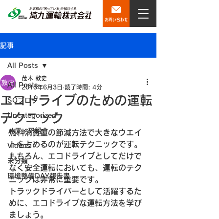
お問い合わせ
記事
All Posts
茂木 敦史
All Posts
2015年6月3日
読了時間: 4分
エコドライブのための運転
SQブログ
テクニック
Uncategorized
メディア紹介
燃料消費量の節減方法で大きなウエイ
トを占めるのが運転テクニックです。
Videos
もちろん、エコドライブとしてだけで
未分類
なく安全運転においても、運転のテク
環境整備DAY報告書
ニックは非常に重要です。
トラックドライバーとして活躍するた
めに、エコドライブな運転方法を学び
ましょう。