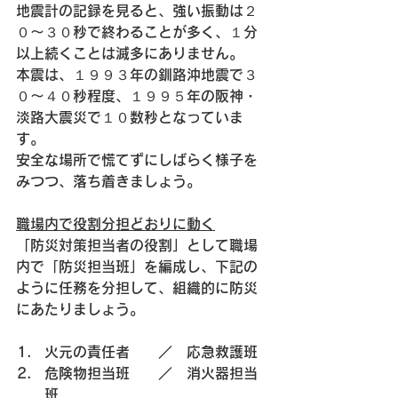
地震計の記録を見ると、強い振動は２
０〜３０秒で終わることが多く、１分
以上続くことは滅多にありません。
本震は、１９９３年の釧路沖地震で３
０〜４０秒程度、１９９５年の阪神・
淡路大震災で１０数秒となっていま
す。
安全な場所で慌てずにしばらく様子を
みつつ、落ち着きましょう。
職場内で役割分担どおりに動く
「防災対策担当者の役割」として職場
内で「防災担当班」を編成し、下記の
ように任務を分担して、組織的に防災
にあたりましょう。
火元の責任者　　／　応急救護班
危険物担当班　　／　消火器担当
班