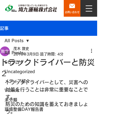
お問い合わせ
記事
All Posts
茂木 敦史
All Posts
2016年3月9日
読了時間: 4分
トラックドライバーと防災
SQブログ
２
Uncategorized
メディア紹介
トラックドライバーとして、災害への
対策を行うことは非常に重要なことで
Videos
す。
未分類
防災のための知識を蓄えておきましょ
環境整備DAY報告書
う。