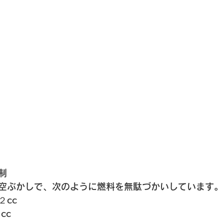
制
空ぶかしで、次のように燃料を無駄づかいしています。
２cc
cc