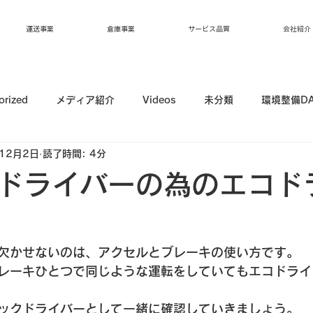
運送事業
倉庫事業
サービス品質
会社紹介
orized
メディア紹介
Videos
未分類
環境整備D
12月2日
読了時間: 4分
ドライバーの為のエコド
欠かせないのは、アクセルとブレーキの使い方です。
レーキひとつで同じような運転をしていてもエコドライ
ックドライバーとして一緒に確認していきましょう。