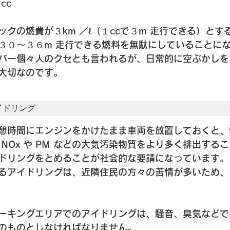
cc
クの燃費が３km ／ℓ（１ccで３m 走行できる）とす
３０〜３６m 走行できる燃料を無駄にしていることに
バー個々人のクセとも言われるが、日常的に空ぶかしを
大切なのです。
イドリング
憩時間にエンジンをかけたまま車両を放置しておくと、
NOx や PM などの大気汚染物質をより多く排出する
ドリングをとめることが社会的な要請になっています。
るアイドリングは、近隣住民の方々の苦情が多いため、
ーキングエリアでのアイドリングは、騒音、臭気などで
のものとしなければなりません。