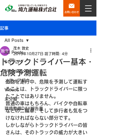
お問い合わせ
記事
All Posts
茂木 敦史
All Posts
2015年10月27日
読了時間: 4分
トラックドライバー基本・
SQブログ
危険予測運転
Uncategorized
メディア紹介
道路を走行中、危険を予測して運転す
ることは、トラックドライバーに限っ
Videos
たことではありません。
未分類
普通の車はもちろん、バイクや自転車
環境整備DAY報告書
などの二輪車、そして歩行者も気をつ
けなければならない部分です。
しかしながらトラックドライバーの皆
さんは、そのトラックの威力が大きい