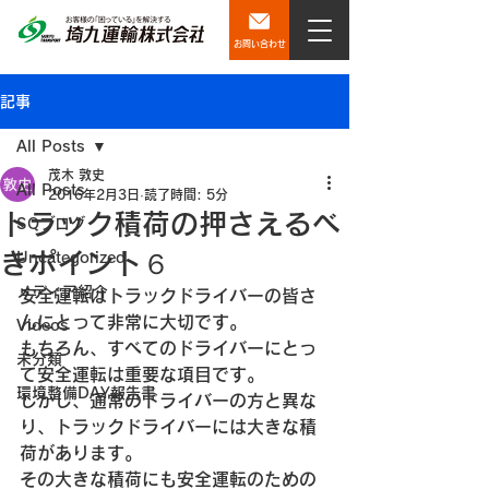
お問い合わせ
記事
All Posts
茂木 敦史
All Posts
2016年2月3日
読了時間: 5分
トラック積荷の押さえるべ
SQブログ
きポイント６
Uncategorized
メディア紹介
安全運転はトラックドライバーの皆さ
んにとって非常に大切です。
Videos
もちろん、すべてのドライバーにとっ
未分類
て安全運転は重要な項目です。
環境整備DAY報告書
しかし、通常のドライバーの方と異な
り、トラックドライバーには大きな積
荷があります。
その大きな積荷にも安全運転のための