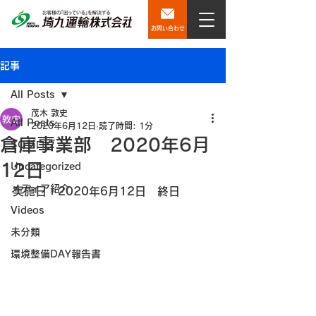
お問い合わせ
記事
All Posts
茂木 敦史
All Posts
2020年6月12日
読了時間: 1分
倉庫事業部 2020年6月
SQブログ
12日
Uncategorized
メディア紹介
実施日：2020年6月12日　終日
Videos
未分類
環境整備DAY報告書