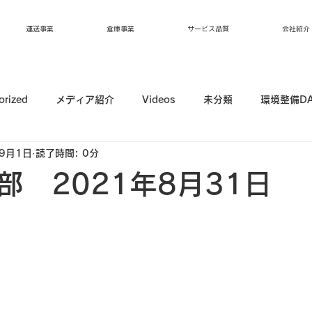
運送事業
倉庫事業
サービス品質
会社紹介
orized
メディア紹介
Videos
未分類
環境整備D
年9月1日
読了時間: 0分
部 2021年8月31日