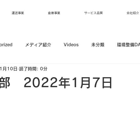
運送事業
倉庫事業
サービス品質
会社紹介
orized
メディア紹介
Videos
未分類
環境整備D
1月10日
読了時間: 0分
部 2022年1月7日