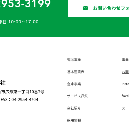
2953-3199
お問い合わせフ
平日 10:00〜17:00
運送事業
事業
基本運賃表
お問
会社
倉庫事業
Inst
狭山市広瀬東一丁目10番2号
サービス
品質
face
FAX：04-2954-4704
会社紹介
スー
採用
情報