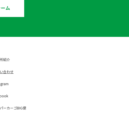
ォーム
所紹介
い合わせ
ag
ram
b
ook
パー
カーゴBIG便