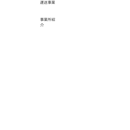
運送事業
事業所紹
介
基本運賃
表
お問い合
わせ
倉庫事業
Instag
ra
m
サービス