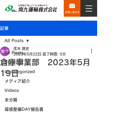
お問い合わせ
記事
All Posts
茂木 敦史
All Posts
2023年5月22日
読了時間: 0分
倉庫事業部 2023年5月
SQブログ
19日
Uncategorized
メディア紹介
Videos
未分類
環境整備DAY報告書