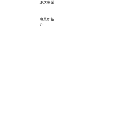
運送事業
事業所紹
介
基本運賃
表
お問い合
わせ
倉庫事業
Instag
ra
m
サービス