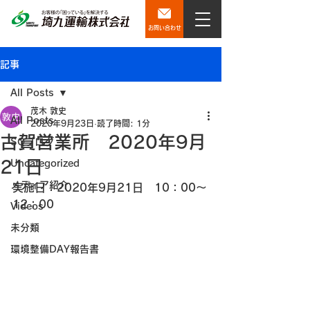
お問い合わせ
記事
All Posts
茂木 敦史
All Posts
2020年9月23日
読了時間: 1分
古賀営業所 2020年9月
SQブログ
21日
Uncategorized
メディア紹介
実施日：2020年9月21日　10：00～
12：00
Videos
未分類
環境整備DAY報告書