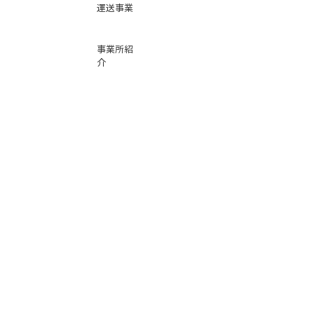
運送事業
事業所紹
介
基本運賃
表
お問い合
わせ
倉庫事業
Instag
ra
m
サービス