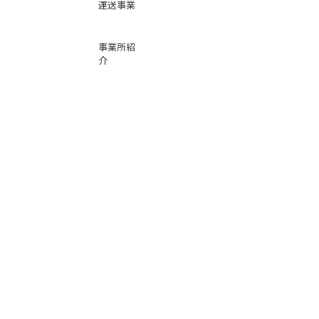
運送事業
事業所紹
介
基本運賃
表
お問い合
わせ
倉庫事業
Instag
ra
m
サービス