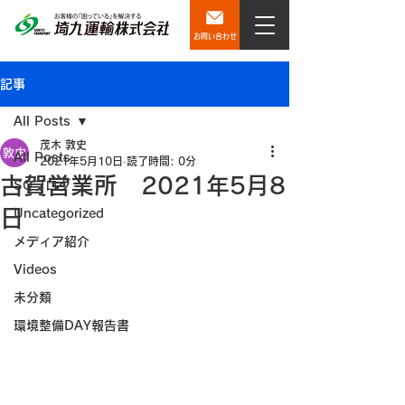
お問い合わせ
記事
All Posts
茂木 敦史
All Posts
2021年5月10日
読了時間: 0分
古賀営業所 2021年5月8
SQブログ
日
Uncategorized
メディア紹介
Videos
未分類
環境整備DAY報告書