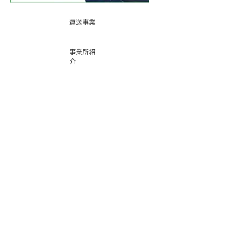
運送事業
事業所紹
介
基本運賃
表
お問い合
わせ
倉庫事業
Instag
ra
m