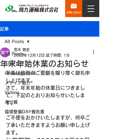
お問い合わせ
記事
All Posts
茂木 敦史
All Posts
2022年12月12日
読了時間: 1分
年末年始休業のお知らせ
SQブログ
平素は格別のご愛顧を賜り厚く御礼申
Uncategorized
し上げます。
メディア紹介
さて、年末年始の休業日につきまし
Videos
て、下記のとおりお知らせいたしま
未分類
す。
環境整備DAY報告書
ご不便をおかけいたしますが、何卒ご
了承いただきますようお願い申し上げ
ます。