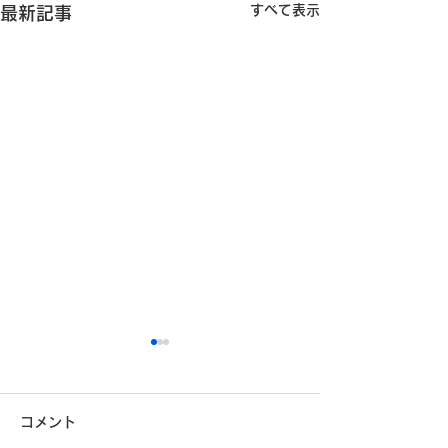
すべて表示
最新記事
安全運転コンクールに参
加しています
コメント
こんにちは！埼九運輸です。