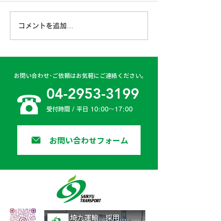
6月ももう終盤となり、ドラ
イブが楽しい季節が近づいて
第４6期経営計
コメントを追加…
きました。 ドライブを楽し
みつくすためには、何よりも
安全運転が第一ですよね。
弊社でも、業務中はもちろん
お問い合わせ･ご依頼はお気軽にご連絡ください。
プライベートでも交通安全へ
04-2953-3199
の意識を高めるため、...
受付時間 / 平日 10:00〜17:00
お問い合わせフォーム