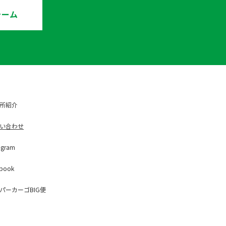
ォーム
所紹介
い合わせ
ag
ram
b
ook
パー
カーゴBIG便