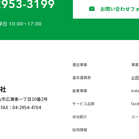
2953-3199
お問い合わせフ
平日 10:00〜17:00
運送事業
事業
基本運賃表
お問
会社
倉庫事業
Inst
狭山市広瀬東一丁目10番2号
サービス
品質
face
FAX：04-2954-4704
会社紹介
スー
採用
情報