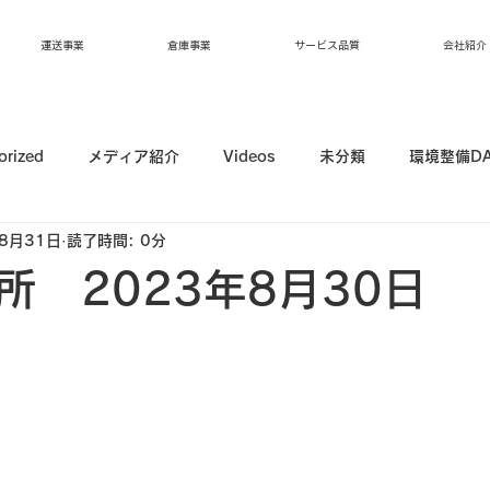
運送事業
倉庫事業
サービス品質
会社紹介
orized
メディア紹介
Videos
未分類
環境整備D
8月31日
読了時間: 0分
所 2023年8月30日