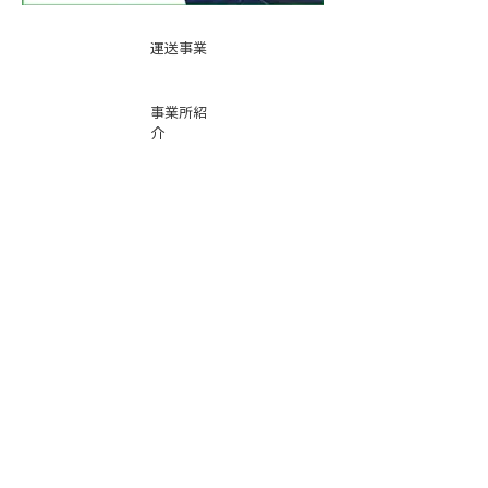
運送事業
事業所紹
介
基本運賃
表
お問い合
わせ
倉庫事業
Instag
ra
m