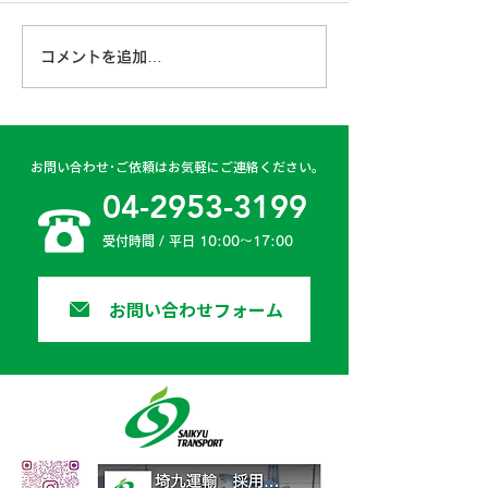
6月ももう終盤となり、ドラ
イブが楽しい季節が近づいて
第４6期経営計
コメントを追加…
きました。 ドライブを楽し
みつくすためには、何よりも
安全運転が第一ですよね。
弊社でも、業務中はもちろん
お問い合わせ･ご依頼はお気軽にご連絡ください。
プライベートでも交通安全へ
04-2953-3199
の意識を高めるため、...
受付時間 / 平日 10:00〜17:00
お問い合わせフォーム