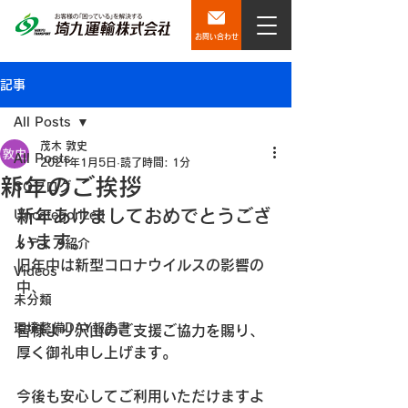
お問い合わせ
記事
All Posts
茂木 敦史
All Posts
2021年1月5日
読了時間: 1分
新年のご挨拶
SQブログ
新年あけましておめでとうござ
Uncategorized
います。
メディア紹介
旧年中は新型コロナウイルスの影響の
Videos
中、
未分類
環境整備DAY報告書
皆様より沢山のご支援ご協力を賜り、
厚く御礼申し上げます。
今後も安心してご利用いただけますよ