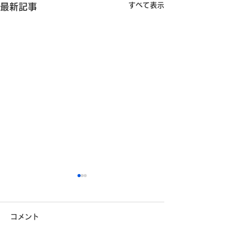
すべて表示
最新記事
安全運転コンクールに参
加しています
コメント
こんにちは！埼九運輸です。