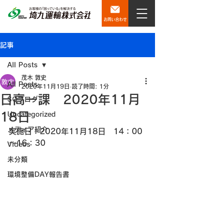
お問い合わせ
記事
All Posts
茂木 敦史
All Posts
2020年11月19日
読了時間: 1分
日高一課 2020年11月
SQブログ
18日
Uncategorized
メディア紹介
実施日：2020年11月18日　14：00
～16：30
Videos
未分類
環境整備DAY報告書