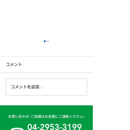
コメント
コメントを追加…
古賀営業所 2024年4月
日高二課 202
6日
日
お問い合わせ･ご依頼はお気軽にご連絡ください。
04-2953-3199