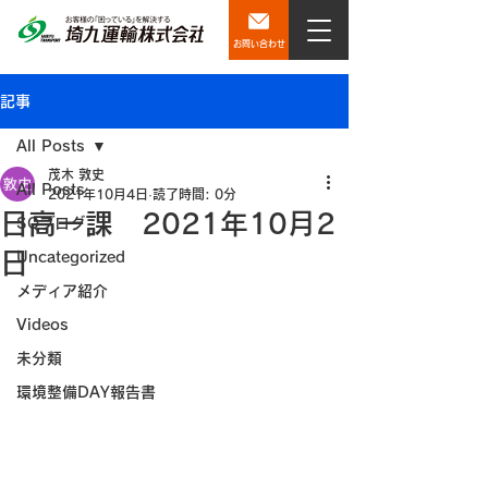
お問い合わせ
記事
All Posts
茂木 敦史
All Posts
2021年10月4日
読了時間: 0分
日高一課 2021年10月2
SQブログ
日
Uncategorized
メディア紹介
Videos
未分類
環境整備DAY報告書