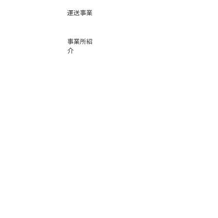
運送事業
事業所紹
介
基本運賃
表
お問い合
わせ
倉庫事業
Instag
ra
m