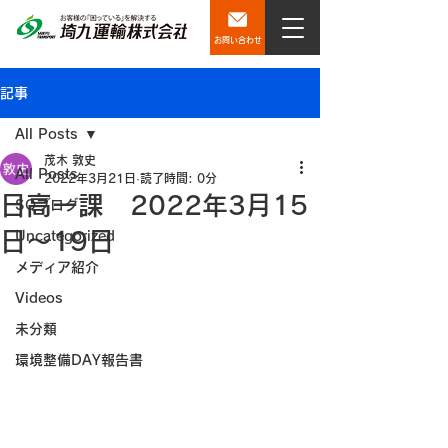
お問い合わせ
記事
All Posts
茂木 敦史
All Posts
2022年3月21日
読了時間: 0分
日高一課 2022年3月15
SQブログ
日～19日
Uncategorized
メディア紹介
Videos
未分類
環境整備DAY報告書