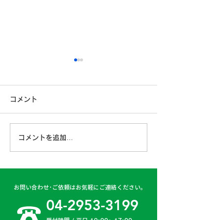
コメント
コメントを追加…
古賀営業所 2024年4月
日高二課 202
6日
日
お問い合わせ･ご依頼はお気軽にご連絡ください。
04-2953-3199