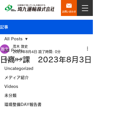
お問い合わせ
記事
All Posts
茂木 敦史
All Posts
2023年8月4日
読了時間: 0分
日高一課 2023年8月3日
SQブログ
Uncategorized
メディア紹介
Videos
未分類
環境整備DAY報告書