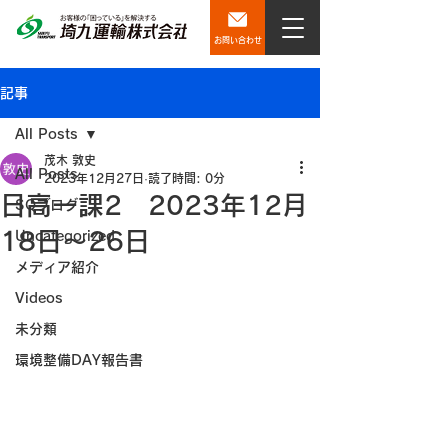
お問い合わせ
記事
All Posts
茂木 敦史
All Posts
2023年12月27日
読了時間: 0分
日高一課2 2023年12月
SQブログ
18日～26日
Uncategorized
メディア紹介
Videos
未分類
環境整備DAY報告書