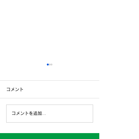
コメント
コメントを追加…
古賀営業所 2024年4月
日高二課 202
6日
日