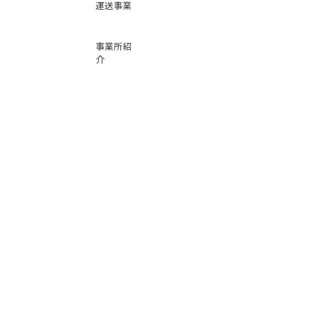
運送事業
事業所紹
介
基本運賃
表
お問い合
わせ
倉庫事業
Instag
ra
m
サービス