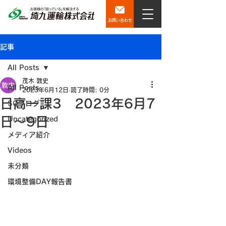
お問い合わせ
記事
All Posts
茂木 敦史
All Posts
2023年6月12日
読了時間: 0分
日高一課3 2023年6月7
SQブログ
日～9日
Uncategorized
メディア紹介
Videos
未分類
環境整備DAY報告書