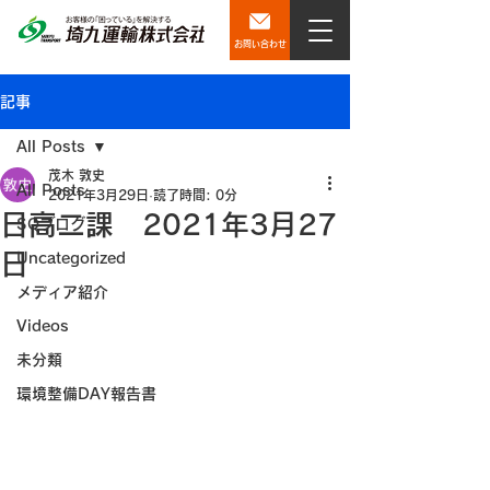
お問い合わせ
記事
All Posts
茂木 敦史
All Posts
2021年3月29日
読了時間: 0分
日高二課 2021年3月27
SQブログ
日
Uncategorized
メディア紹介
Videos
未分類
環境整備DAY報告書