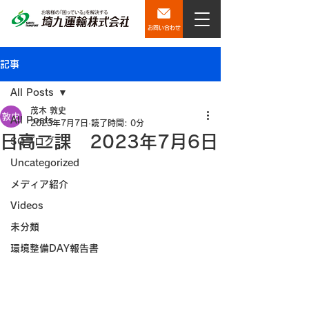
お問い合わせ
記事
All Posts
茂木 敦史
All Posts
2023年7月7日
読了時間: 0分
日高二課 2023年7月6日
SQブログ
Uncategorized
メディア紹介
Videos
未分類
環境整備DAY報告書