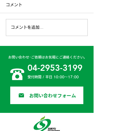
コメント
こんにちは！埼九運輸です。
6月ももう終盤となり、ドラ
イブが楽しい季節が近づいて
第４6期経営計
コメントを追加…
きました。 ドライブを楽し
みつくすためには、何よりも
安全運転が第一ですよね。
弊社でも、業務中はもちろん
お問い合わせ･ご依頼はお気軽にご連絡ください。
プライベートでも交通安全へ
04-2953-3199
の意識を高めるため、...
受付時間 / 平日 10:00〜17:00
お問い合わせフォーム