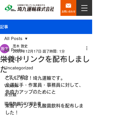
お問い合わせ
記事
All Posts
茂木 敦史
All Posts
2020年12月17日
読了時間: 1分
栄養ドリンクを配布しまし
SQブログ
た
Uncategorized
メディア紹介
こんにちは！埼九運輸です。
全運転手・作業員・事務員に対して、
Videos
免疫力アップのためにと
未分類
環境整備DAY報告書
栄養ドリンクと乳酸菌飲料を配布しま
した！