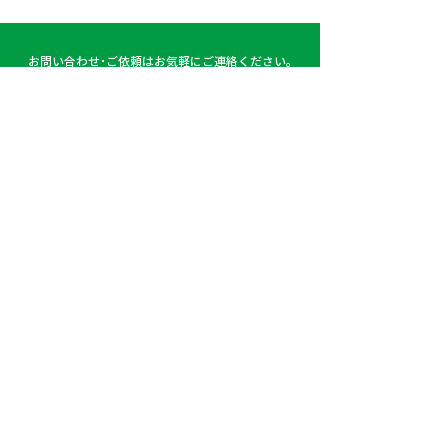
みつくすためには、何よりも
安全運転が第一ですよね。
弊社でも、業務中はもちろん
お問い合わせ･ご依頼はお気軽にご連絡ください。
プライベートでも交通安全へ
04-2953-3199
の意識を高めるため、...
受付時間 / 平日 10:00〜17:00
お問い合わせフォーム