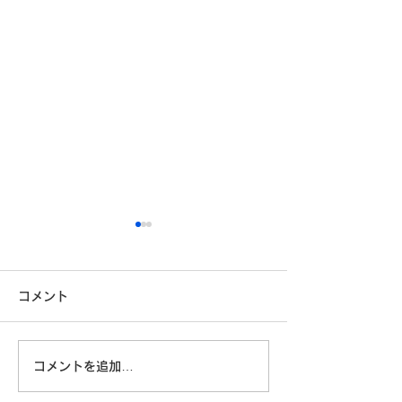
安全運転コンクールに参
加しています
コメント
こんにちは！埼九運輸です。
6月ももう終盤となり、ドラ
イブが楽しい季節が近づいて
第４6期経営計
コメントを追加…
きました。 ドライブを楽し