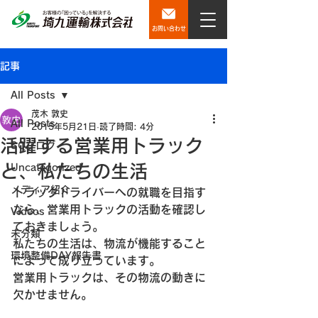
お問い合わせ
記事
All Posts
茂木 敦史
All Posts
2015年5月21日
読了時間: 4分
活躍する営業用トラック
SQブログ
と、私たちの生活
Uncategorized
メディア紹介
トラックドライバーへの就職を目指す
なら、営業用トラックの活動を確認し
Videos
ておきましょう。
未分類
私たちの生活は、物流が機能すること
環境整備DAY報告書
によって成り立っています。
営業用トラックは、その物流の動きに
欠かせません。