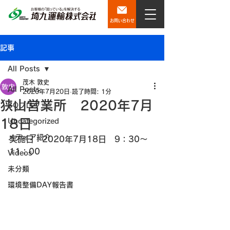
お問い合わせ
記事
All Posts
茂木 敦史
All Posts
2020年7月20日
読了時間: 1分
狭山営業所 2020年7月
SQブログ
18日
Uncategorized
メディア紹介
実施日：2020年7月18日　9：30～
11：00
Videos
未分類
環境整備DAY報告書