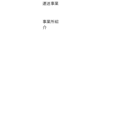
運送事業
事業所紹
介
基本運賃
表
お問い合
わせ
倉庫事業
Instag
ra
m
サービス