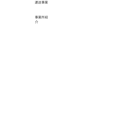
運送事業
事業所紹
介
基本運賃
表
お問い合
わせ
倉庫事業
Instag
ra
m
サービス