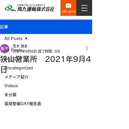
お問い合わせ
記事
All Posts
茂木 敦史
All Posts
2021年9月6日
読了時間: 0分
狭山営業所 2021年9月4
SQブログ
日
Uncategorized
メディア紹介
Videos
未分類
環境整備DAY報告書