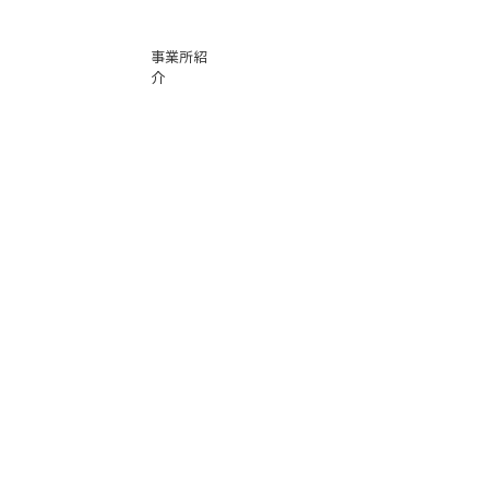
事業所紹
介
基本運賃
表
お問い合
わせ
倉庫事業
Instag
ra
m
サービス
品質