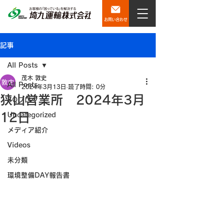
お問い合わせ
記事
All Posts
茂木 敦史
All Posts
2024年3月13日
読了時間: 0分
狭山営業所 2024年3月
SQブログ
12日
Uncategorized
メディア紹介
Videos
未分類
環境整備DAY報告書