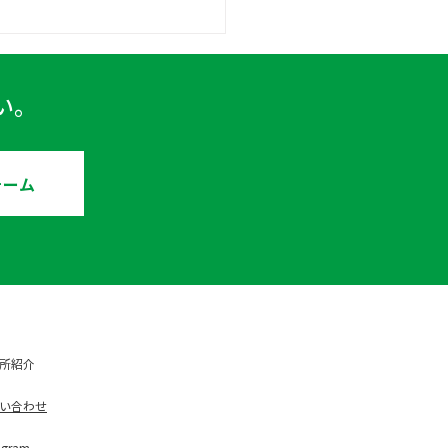
6期経営計画発表会
い。
ォーム
所紹介
い合わせ