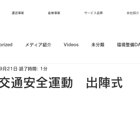
運送事業
倉庫事業
サービス品質
会社紹介
orized
メディア紹介
Videos
未分類
環境整備D
9月21日
読了時間: 1分
交通安全運動 出陣式