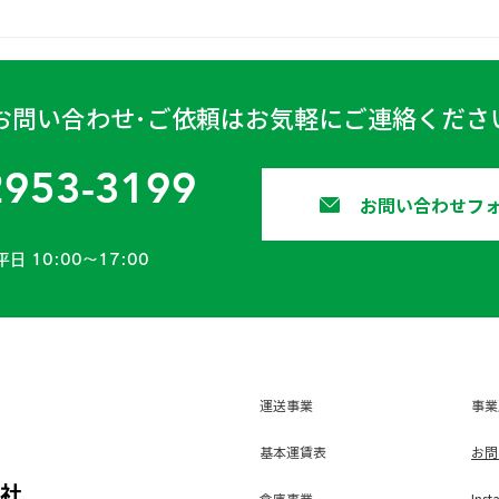
楽しい季節が近づいてきました。
第４
ドライブを楽しみつくすために
は、何よりも安全運転が第一です
よね。 弊社でも、業務中はもち
ろんプライベートでも交通安全へ
お問い合わせ･ご依頼はお気軽にご連絡くださ
の意識を高めるため、...
2953-3199
お問い合わせフ
平日 10:00〜17:00
運送事業
事業
基本運賃表
お問
会社