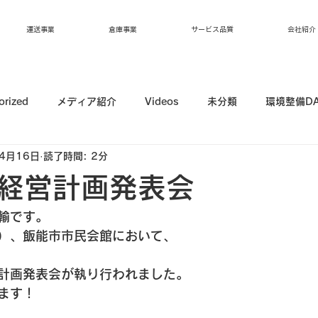
運送事業
倉庫事業
サービス品質
会社紹介
orized
メディア紹介
Videos
未分類
環境整備D
4月16日
読了時間: 2分
経営計画発表会
輸です。
）、飯能市市民会館において、
計画発表会が執り行われました。
ます！