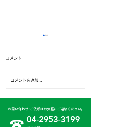
安全運転コンクールに参
加しています
コメント
こんにちは！埼九運輸です。
6月ももう終盤となり、ドラ
イブが楽しい季節が近づいて
第４6期経営計
コメントを追加…
きました。 ドライブを楽し
みつくすためには、何よりも
安全運転が第一ですよね。
弊社でも、業務中はもちろん
お問い合わせ･ご依頼はお気軽にご連絡ください。
プライベートでも交通安全へ
04-2953-3199
の意識を高めるため、...