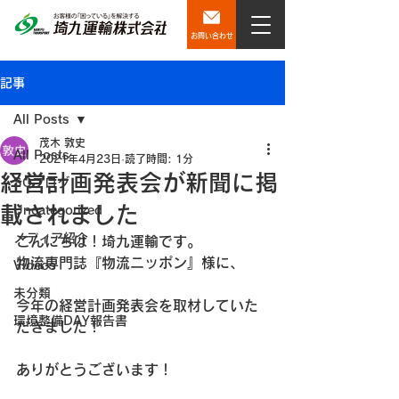
お問い合わせ
記事
All Posts
茂木 敦史
All Posts
2021年4月23日
読了時間: 1分
経営計画発表会が新聞に掲
SQブログ
載されました
Uncategorized
メディア紹介
こんにちは！埼九運輸です。
物流専門誌『物流ニッポン』様に、
Videos
未分類
今年の経営計画発表会を取材していた
環境整備DAY報告書
だきました！
ありがとうございます！