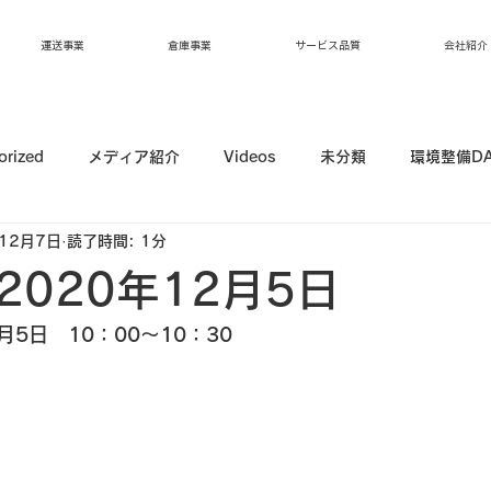
運送事業
倉庫事業
サービス品質
会社紹介
orized
メディア紹介
Videos
未分類
環境整備D
12月7日
読了時間: 1分
2020年12月5日
月5日　10：00～10：30