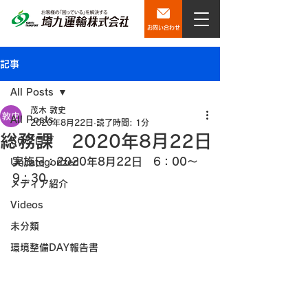
お問い合わせ
記事
All Posts
茂木 敦史
All Posts
2020年8月22日
読了時間: 1分
総務課 2020年8月22日
SQブログ
実施日：2020年8月22日　6：00～
Uncategorized
9：30
メディア紹介
Videos
未分類
環境整備DAY報告書