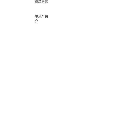
運送事業
事業所紹
介
基本運賃
表
お問い合
わせ
倉庫事業
Instag
ra
m
サービス