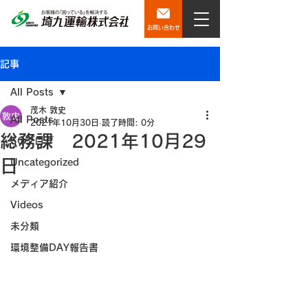
お問い合わせ
記事
All Posts
茂木 敦史
All Posts
2021年10月30日
読了時間: 0分
総務課 2021年10月29
SQブログ
日
Uncategorized
メディア紹介
Videos
未分類
環境整備DAY報告書