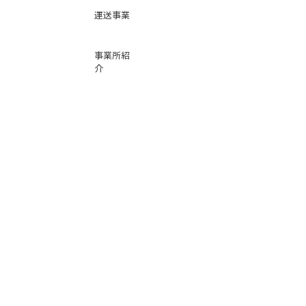
運送事業
事業所紹
介
基本運賃
表
お問い合
わせ
倉庫事業
Instag
ra
m