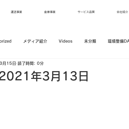
運送事業
倉庫事業
サービス品質
会社紹介
orized
メディア紹介
Videos
未分類
環境整備D
3月15日
読了時間: 0分
2021年3月13日