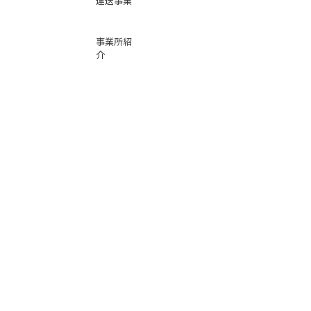
運送事業
事業所紹
介
基本運賃
表
お問い合
わせ
倉庫事業
Instag
ra
m
サービス