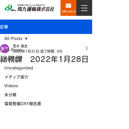
お問い合わせ
記事
All Posts
茂木 敦史
All Posts
2022年1月31日
読了時間: 0分
総務課 2022年1月28日
SQブログ
Uncategorized
メディア紹介
Videos
未分類
環境整備DAY報告書