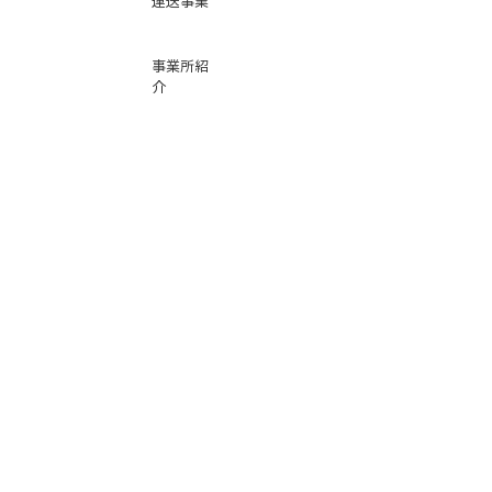
運送事業
事業所紹
介
基本運賃
表
お問い合
わせ
倉庫事業
Instag
ra
m
サービス