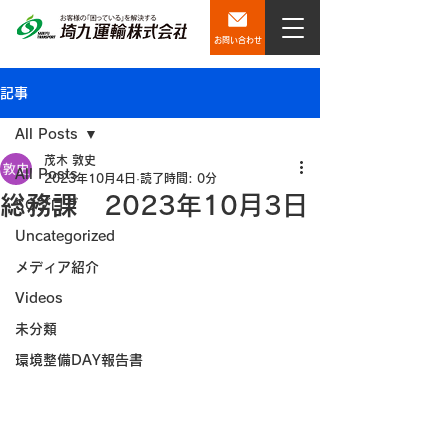
お問い合わせ
記事
All Posts
茂木 敦史
All Posts
2023年10月4日
読了時間: 0分
総務課 2023年10月3日
SQブログ
Uncategorized
メディア紹介
Videos
未分類
環境整備DAY報告書