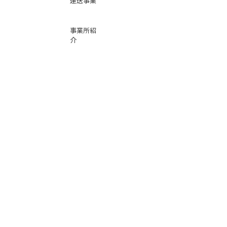
運送事業
事業所紹
介
基本運賃
表
お問い合
わせ
倉庫事業
Instag
ra
m
サービス