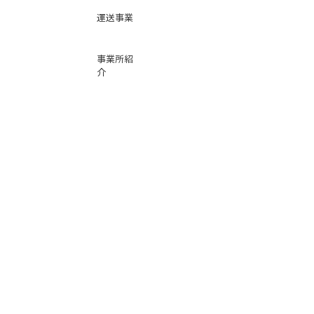
運送事業
事業所紹
介
基本運賃
表
お問い合
わせ
倉庫事業
Instag
ra
m