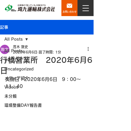
お問い合わせ
記事
All Posts
茂木 敦史
All Posts
2020年6月6日
読了時間: 1分
行橋営業所 2020年6月6
SQブログ
日
Uncategorized
メディア紹介
実施日：2020年6月6日　9：00～
11：40
Videos
未分類
環境整備DAY報告書