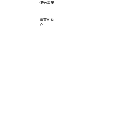
運送事業
事業所紹
介
基本運賃
表
お問い合
わせ
倉庫事業
Instag
ra
m
サービス