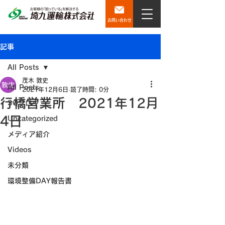
お問い合わせ
記事
All Posts
茂木 敦史
All Posts
2021年12月6日
読了時間: 0分
行橋営業所 2021年12月
SQブログ
4日
Uncategorized
メディア紹介
Videos
未分類
環境整備DAY報告書