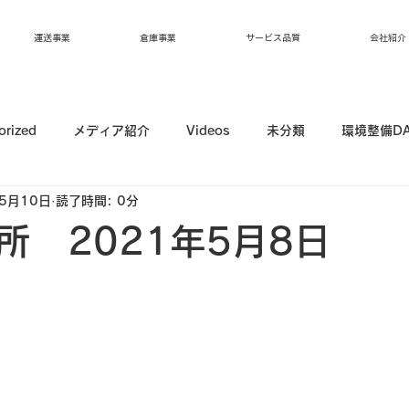
運送事業
倉庫事業
サービス品質
会社紹介
orized
メディア紹介
Videos
未分類
環境整備D
5月10日
読了時間: 0分
所 2021年5月8日