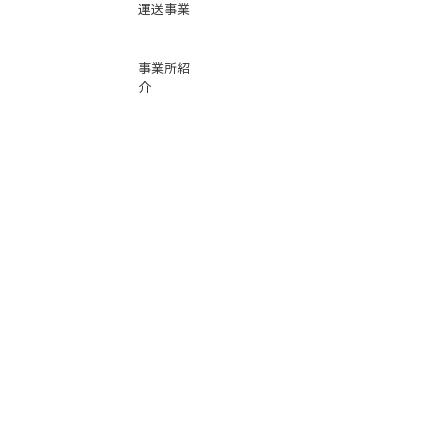
運送事業
事業所紹
介
基本運賃
表
お問い合
わせ
倉庫事業
Instag
ra
m
サービス