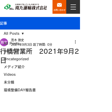
お問い合わせ
記事
All Posts
茂木 敦史
All Posts
2021年9月3日
読了時間: 0分
行橋営業所 2021年9月2
SQブログ
日
Uncategorized
メディア紹介
Videos
未分類
環境整備DAY報告書