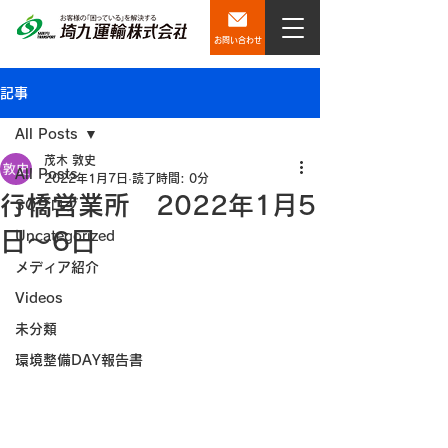
お問い合わせ
記事
All Posts
茂木 敦史
All Posts
2022年1月7日
読了時間: 0分
行橋営業所 2022年1月5
SQブログ
日～6日
Uncategorized
メディア紹介
Videos
未分類
環境整備DAY報告書