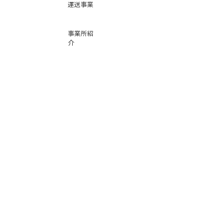
運送事業
事業所紹
介
基本運賃
表
お問い合
わせ
倉庫事業
Instag
ra
m
サービス