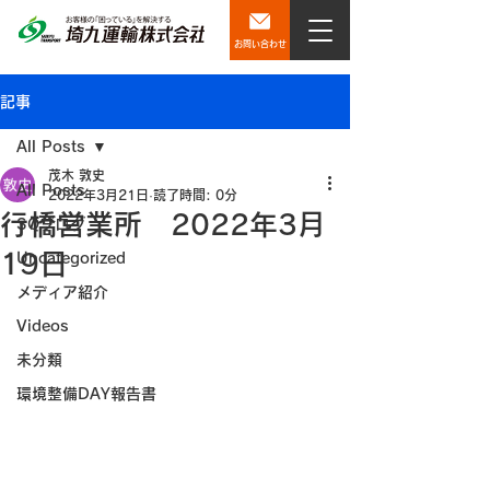
お問い合わせ
記事
All Posts
茂木 敦史
All Posts
2022年3月21日
読了時間: 0分
行橋営業所 2022年3月
SQブログ
19日
Uncategorized
メディア紹介
Videos
未分類
環境整備DAY報告書