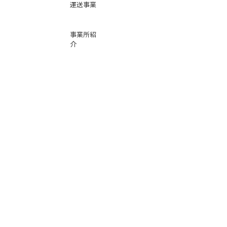
運送事業
事業所紹
介
基本運賃
表
お問い合
わせ
倉庫事業
Instag
ra
m
サービス