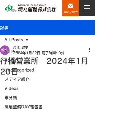
お問い合わせ
記事
All Posts
茂木 敦史
All Posts
2024年1月22日
読了時間: 0分
行橋営業所 2024年1月
SQブログ
20日
Uncategorized
メディア紹介
Videos
未分類
環境整備DAY報告書