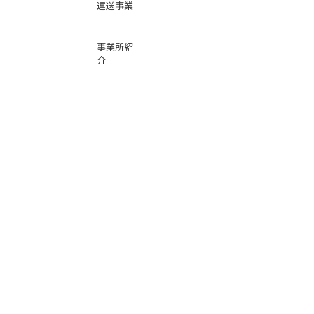
運送事業
事業所紹
介
基本運賃
表
お問い合
わせ
倉庫事業
Instag
ra
m
サービス