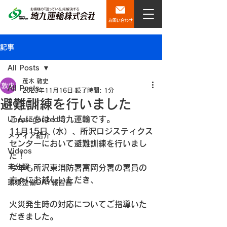
お問い合わせ
記事
All Posts
茂木 敦史
All Posts
2023年11月16日
読了時間: 1分
避難訓練を行いました
SQブログ
こんにちは！埼九運輸です。
Uncategorized
11月15日（水）、所沢ロジスティクス
メディア紹介
センターにおいて避難訓練を行いまし
Videos
た！
未分類
今年も所沢東消防署富岡分署の署員の
方々にお越しいただき、
環境整備DAY報告書
火災発生時の対応についてご指導いた
だきました。