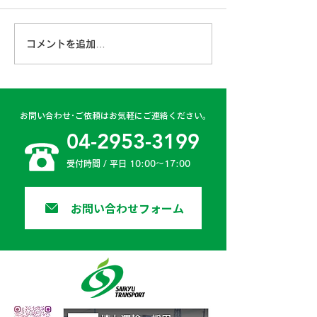
こんにちは！埼九運輸です。
6月ももう終盤となり、ドラ
イブが楽しい季節が近づいて
第４6期経営計
コメントを追加…
きました。 ドライブを楽し
みつくすためには、何よりも
安全運転が第一ですよね。
弊社でも、業務中はもちろん
お問い合わせ･ご依頼はお気軽にご連絡ください。
プライベートでも交通安全へ
04-2953-3199
の意識を高めるため、...
受付時間 / 平日 10:00〜17:00
お問い合わせフォーム