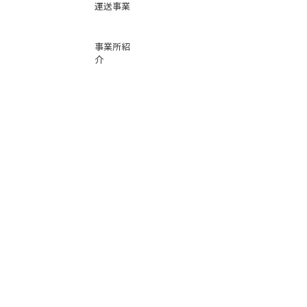
運送事業
事業所紹
介
基本運賃
表
お問い合
わせ
倉庫事業
Instag
ra
m
サービス