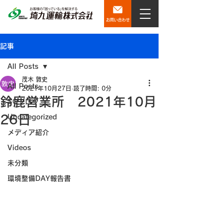
お問い合わせ
記事
All Posts
茂木 敦史
All Posts
2021年10月27日
読了時間: 0分
鈴鹿営業所 2021年10月
SQブログ
26日
Uncategorized
メディア紹介
Videos
未分類
環境整備DAY報告書