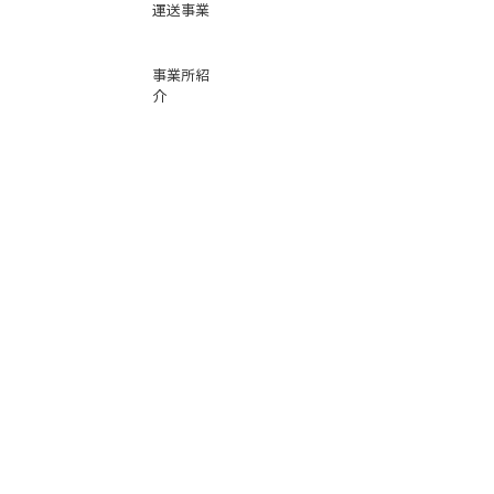
運送事業
事業所紹
介
基本運賃
表
お問い合
わせ
倉庫事業
Instag
ra
m
サービス