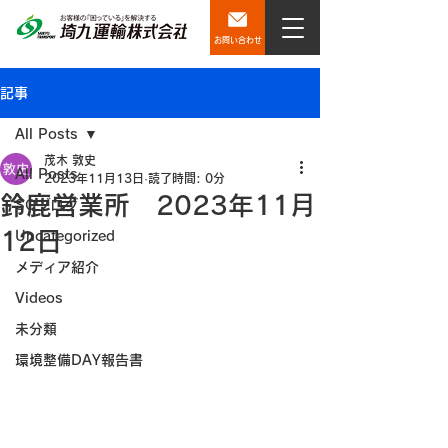
お問い合わせ
記事
All Posts
茂木 敦史
All Posts
2023年11月13日
読了時間: 0分
鈴鹿営業所 2023年11月
SQブログ
12日
Uncategorized
メディア紹介
Videos
未分類
環境整備DAY報告書