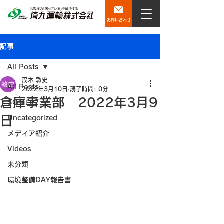
お問い合わせ
記事
All Posts
茂木 敦史
All Posts
2022年3月10日
読了時間: 0分
倉庫事業部 2022年3月9
SQブログ
日
Uncategorized
メディア紹介
Videos
未分類
環境整備DAY報告書