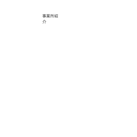
事業所紹
介
基本運賃
表
お問い合
わせ
倉庫事業
Instag
ra
m
サービス
品質